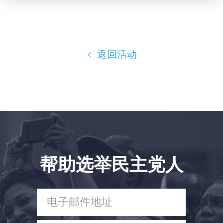
Shop
Take Back the Courts
与我们合作
新闻
返回活动
您的派对
行动
Vote
捐赠
帮助选举民主党人