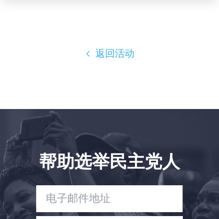
Shop
Take Back the Courts
与我们合作
新闻
返回活动
您的派对
行动
Vote
捐赠
帮助选举民主党人