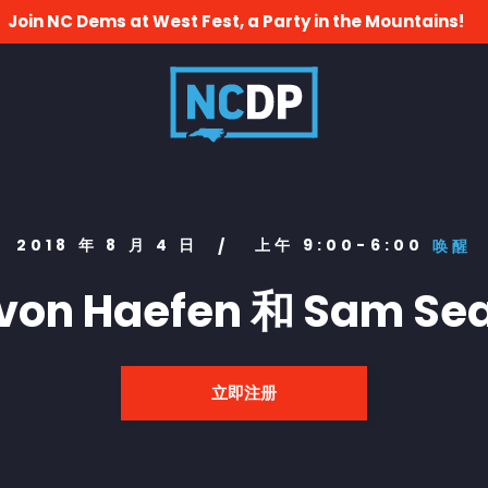
Join NC Dems at West Fest, a Party in the Mountains!
2018 年 8 月 4 日
上午 9:00-6:00
/
唤醒
 von Haefen 和 Sam S
立即注册