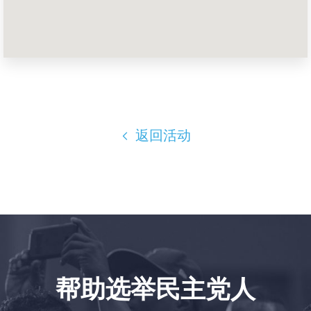
首页
Shop
Take Back the Courts
与我们合作
新闻
您的派对
行动
返回活动
Vote
捐赠
帮助选举民主党人