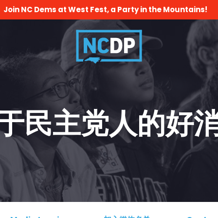
Join NC Dems at West Fest, a Party in the Mountains!
于民主党人的好