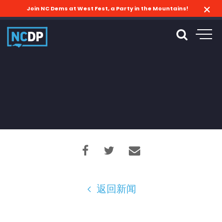
Join NC Dems at West Fest, a Party in the Mountains!
返回新闻