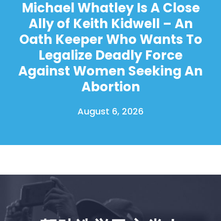
Michael Whatley Is A Close
Ally of Keith Kidwell – An
Oath Keeper Who Wants To
Legalize Deadly Force
Against Women Seeking An
Abortion
August 6, 2026
首页
Shop
Take Back the Courts
与我们合作
新闻
您的派对
行动