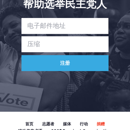
帮助选举民主党人
Vote
捐赠
首页
志愿者
媒体
行动
捐赠