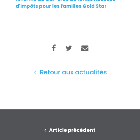
d'impôts pour les familles Gold Star
Retour aux actualités
Accueil
Shop
Take Back the Courts
Travailler avec nous
Presse
Votre fête
Action
Article précédent
Vote