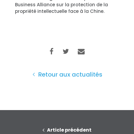
Votre fête
Business Alliance sur la protection de la
Action
propriété intellectuelle face à la Chine.
Vote
Faire un don
Retour aux actualités
Article précédent