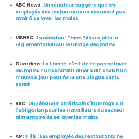
ABC News :
Un sénateur suggère que les
employés des restaurants ne devraient pas
avoir à se laver les mains
MSNBC :
Le sénateur Thom Tillis rejette la
réglementation sur le lavage des mains
Guardian :
La liberté, c'est de ne pas se laver
les mains ? Un sénateur américain choisit un
mauvais jour pour faire une blague sur la
santé
BBC :
Un sénateur américain s'interroge sur
l'obligation pour les travailleurs du secteur
Accueil
alimentaire de se laver les mains
Shop
Take Back the Courts
Travailler avec nous
AP :
Tillis : Les employés des restaurants ne