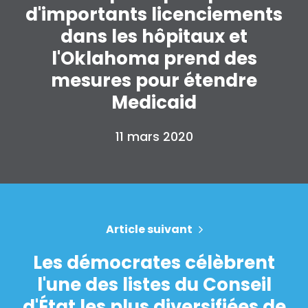
d'importants licenciements
dans les hôpitaux et
l'Oklahoma prend des
mesures pour étendre
Medicaid
11 mars 2020
Accueil
Shop
Take Back the Courts
Article suivant
Travailler avec nous
Presse
Les démocrates célèbrent
Votre fête
l'une des listes du Conseil
Action
Vote
d'État les plus diversifiées de