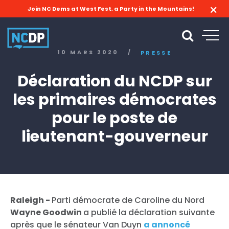
Join NC Dems at West Fest, a Party in the Mountains!
10 MARS 2020
/
PRESSE
Déclaration du NCDP sur
les primaires démocrates
pour le poste de
lieutenant-gouverneur
Raleigh -
Parti démocrate de Caroline du Nord
Wayne Goodwin
a publié la déclaration suivante
après que le sénateur Van Duyn
a annoncé