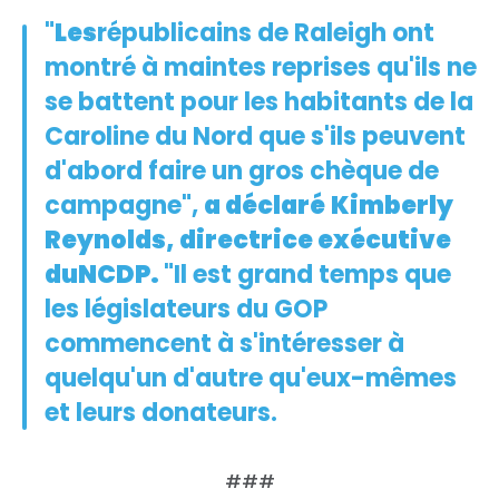
"
Les
républicains de Raleigh ont
montré à maintes reprises qu'ils ne
se battent pour les habitants de la
Caroline du Nord que s'ils peuvent
d'abord faire un gros chèque de
campagne",
a déclaré
Kimberly
Reynolds, directrice exécutive
du
NCDP.
"Il est grand temps que
Accueil
Shop
les législateurs du GOP
Take Back the Courts
commencent à s'intéresser à
Travailler avec nous
quelqu'un d'autre qu'eux-mêmes
Presse
et leurs donateurs.
Votre fête
Action
Vote
###
Faire un don