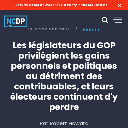
Join NC Dems at West Fest, a Party in the Mountains!
13 OCTOBRE 2017
/
PRESSE
Les législateurs du GOP
privilégient les gains
personnels et politiques
au détriment des
contribuables, et leurs
électeurs continuent d'y
perdre
Par Robert Howard