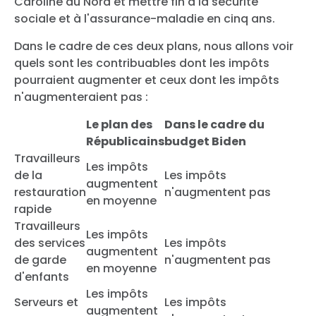
Caroline du Nord et mettre fin à la sécurité
sociale et à l'assurance-maladie en cinq ans.
Dans le cadre de ces deux plans, nous allons voir
quels sont les contribuables dont les impôts
pourraient augmenter et ceux dont les impôts
n'augmenteraient pas :
Le plan des
Dans le cadre du
Républicains
budget Biden
Travailleurs
Les impôts
de la
Les impôts
augmentent
restauration
n'augmentent pas
en moyenne
rapide
Travailleurs
Les impôts
des services
Les impôts
augmentent
de garde
n'augmentent pas
en moyenne
d'enfants
Les impôts
Serveurs et
Les impôts
augmentent