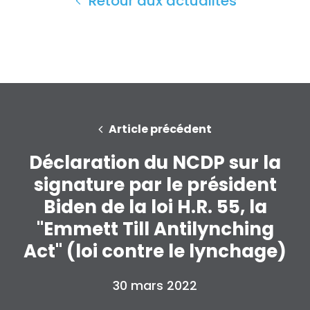
Retour aux actualités
Take Back the Courts
Travailler avec nous
Presse
Votre fête
Action
Vote
Faire un don
Article précédent
Déclaration du NCDP sur la
signature par le président
Biden de la loi H.R. 55, la
"Emmett Till Antilynching
Act" (loi contre le lynchage)
30 mars 2022