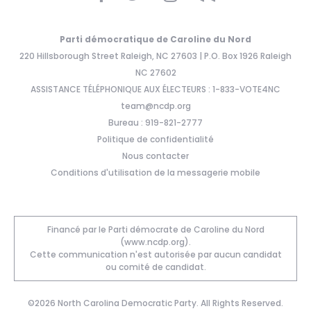
Parti démocratique de Caroline du Nord
220 Hillsborough Street Raleigh, NC 27603 | P.O. Box 1926 Raleigh
NC 27602
ASSISTANCE TÉLÉPHONIQUE AUX ÉLECTEURS : 1-833-VOTE4NC
team@ncdp.org
Bureau : 919-821-2777
Politique de confidentialité
Nous contacter
Conditions d'utilisation de la messagerie mobile
Financé par le Parti démocrate de Caroline du Nord
(www.ncdp.org).
Cette communication n'est autorisée par aucun candidat
ou comité de candidat.
©2026 North Carolina Democratic Party. All Rights Reserved.