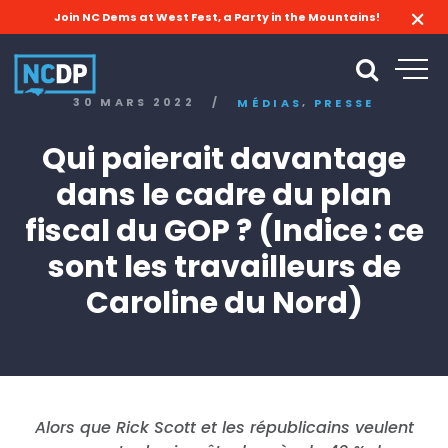
Join NC Dems at West Fest, a Party in the Mountains!
,
30 MARS 2022
/
MÉDIAS
PRESSE
Qui paierait davantage
dans le cadre du plan
fiscal du GOP ? (Indice : ce
sont les travailleurs de
Caroline du Nord)
Alors que Rick Scott et les républicains veulent