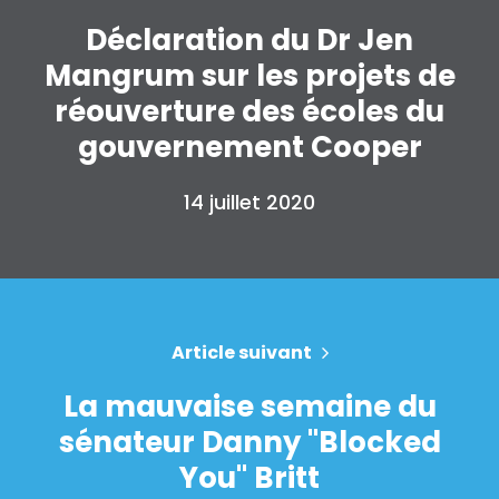
Déclaration du Dr Jen
Mangrum sur les projets de
réouverture des écoles du
gouvernement Cooper
14 juillet 2020
Accueil
Shop
Take Back the Courts
Travailler avec nous
Article suivant
Presse
La mauvaise semaine du
Votre fête
Action
sénateur Danny "Blocked
Vote
You" Britt
Faire un don