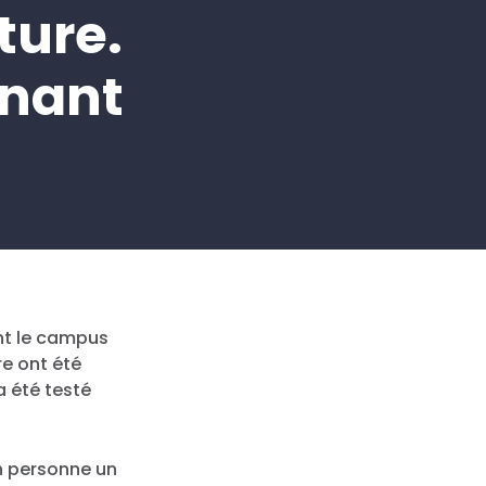
ture.
enant
ont le campus
re ont été
a été testé
en personne un