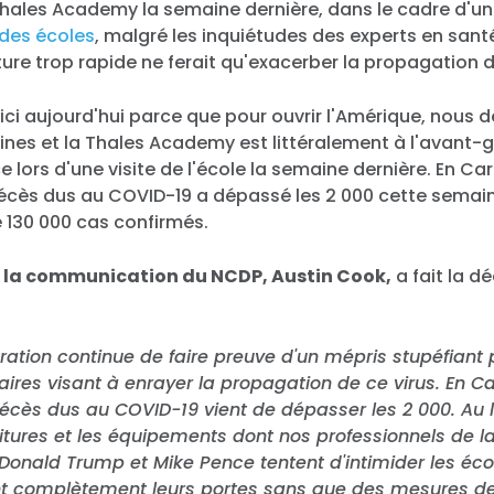
hales Academy la semaine dernière, dans le cadre d'
 des écoles
, malgré les inquiétudes des experts en sant
ure trop rapide ne ferait qu'exacerber la propagation d
i aujourd'hui parce que pour ouvrir l'Amérique, nous d
nes et la Thales Academy est littéralement à l'avant-g
e lors d'une visite de l'école la semaine dernière. En Ca
écès dus au COVID-19 a dépassé les 2 000 cette semain
e 130 000 cas confirmés.
e la communication du NCDP, Austin Cook,
a fait la d
ration continue de faire preuve d'un mépris stupéfiant 
taires visant à enrayer la propagation de ce virus. En C
écès dus au COVID-19 vient de dépasser les 2 000. Au 
rnitures et les équipements dont nos professionnels de l
Donald Trump et Mike Pence tentent d'intimider les éco
ent complètement leurs portes sans que des mesures de