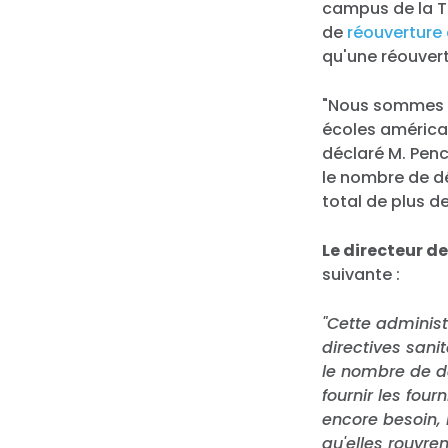
campus de la T
de
réouverture
qu'une réouvert
"Nous sommes ic
écoles américai
déclaré M. Penc
le nombre de d
total de plus d
Le directeur d
suivante :
"Cette administ
directives sani
le nombre de d
fournir les fou
encore besoin, 
qu'elles rouvr