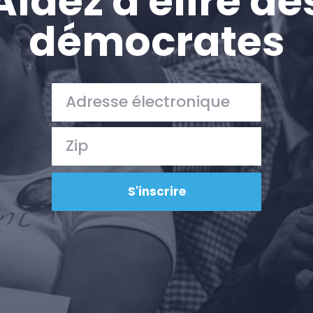
Aidez à élire de
démocrates