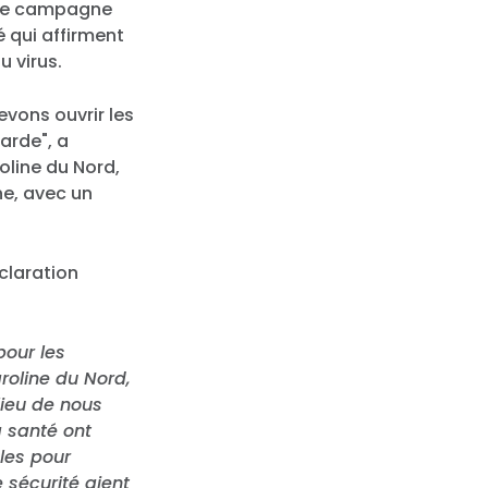
une campagne
é qui affirment
u virus.
evons ouvrir les
arde", a
roline du Nord,
e, avec un
éclaration
pour les
aroline du Nord,
lieu de nous
a santé ont
les pour
 sécurité aient