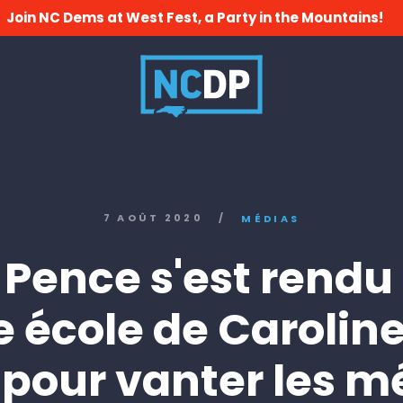
Join NC Dems at West Fest, a Party in the Mountains!
7 AOÛT 2020
/
MÉDIAS
 Pence s'est rendu
 école de Carolin
pour vanter les m