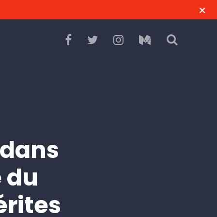
 dans
e du
érites