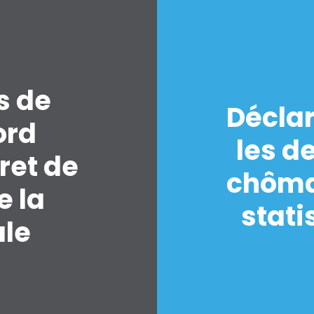
s de
Déclar
Accueil
ord
Shop
les d
Take Back the Courts
ret de
Travailler avec nous
chôma
Presse
e la
Votre fête
stati
ale
Action
Vote
Faire un don