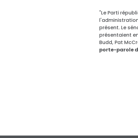
"Le Parti répub
l'administratio
présent. Le sén
présentaient e
Budd, Pat McCr
porte-parole 