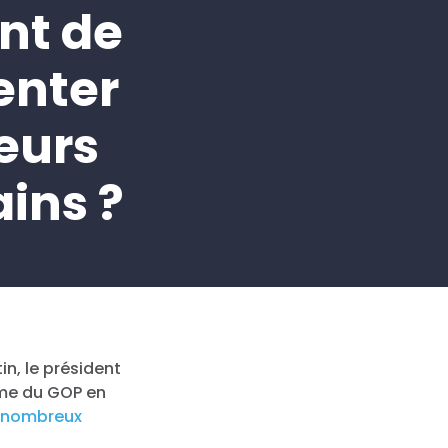
nt de
enter
leurs
ains ?
n, le président
mme du GOP en
e nombreux