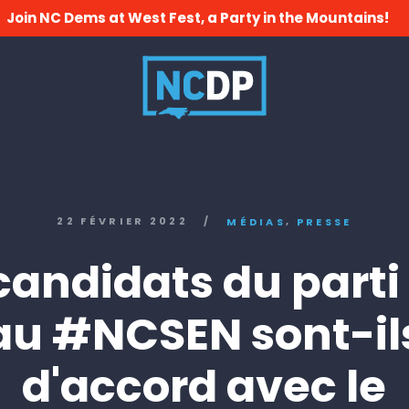
Join NC Dems at West Fest, a Party in the Mountains!
,
22 FÉVRIER 2022
/
MÉDIAS
PRESSE
candidats du part
au #NCSEN sont-il
d'accord avec le