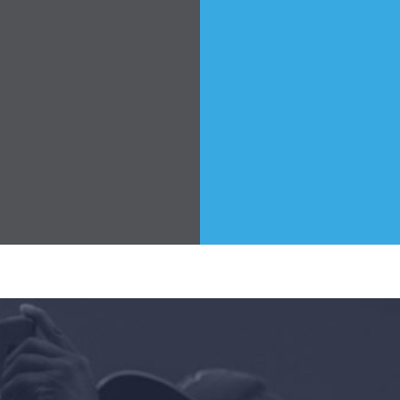
Accueil
Shop
Take Back the Courts
Travailler avec nous
Presse
Votre fête
Action
Vote
Faire un don