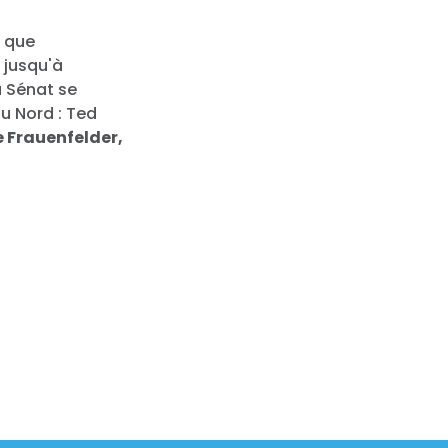
e que
- jusqu'à
u Sénat se
u Nord : Ted
e Frauenfelder,