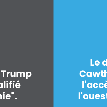
Le 
t Trump
Cawth
lifié
l'acc
ie".
l'oues