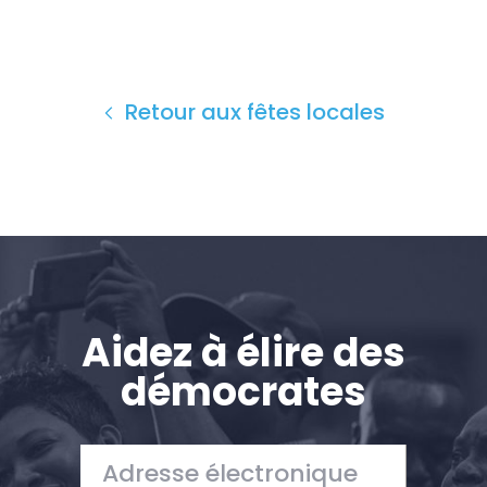
Accueil
Shop
Take Back the Courts
Retour aux fêtes locales
Travailler avec nous
Presse
Votre fête
Action
Vote
Faire un don
Aidez à élire des
démocrates