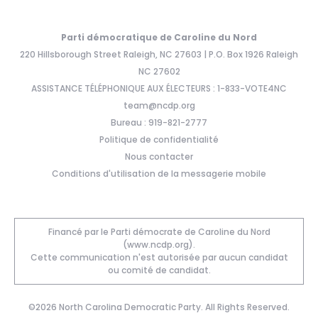
Parti démocratique de Caroline du Nord
220 Hillsborough Street Raleigh, NC 27603 | P.O. Box 1926 Raleigh
NC 27602
ASSISTANCE TÉLÉPHONIQUE AUX ÉLECTEURS : 1-833-VOTE4NC
team@ncdp.org
Bureau : 919-821-2777
Politique de confidentialité
Nous contacter
Conditions d'utilisation de la messagerie mobile
Financé par le Parti démocrate de Caroline du Nord
(www.ncdp.org).
Cette communication n'est autorisée par aucun candidat
ou comité de candidat.
©2026 North Carolina Democratic Party. All Rights Reserved.