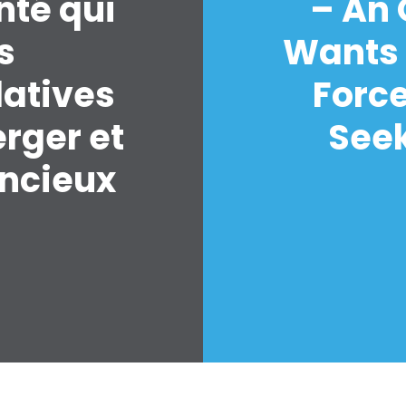
nté qui
– An
s
Wants 
latives
Forc
erger et
Seek
encieux