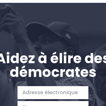
Accueil
Shop
Take Back the Courts
Travailler avec nous
Presse
Votre fête
Action
Aidez à élire de
Vote
Faire un don
démocrates