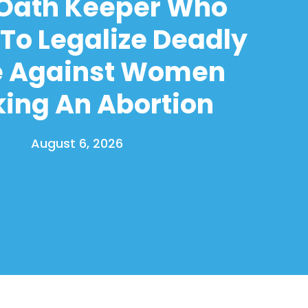
 Oath Keeper Who
To Legalize Deadly
e Against Women
ing An Abortion
August 6, 2026