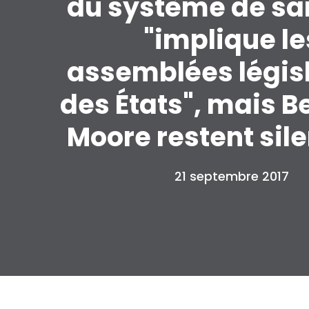
du système de sa
"implique le
assemblées légis
des États", mais B
Moore restent sil
21 septembre 2017