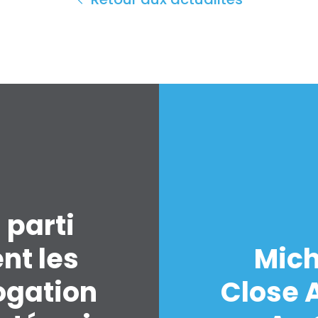
 parti
nt les
Mich
ogation
Close A