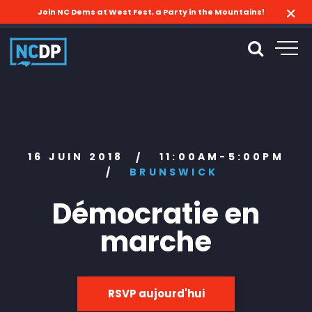
Join NC Dems at West Fest, a Party in the Mountains!
16 JUIN 2018
11:00AM-5:00PM
/
/
BRUNSWICK
Démocratie en
marche
RSVP aujourd'hui