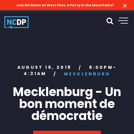
Join NC Dems at West Fest, a Party in the Mountains!
AUGUST 16, 2018
6:00PM-
/
4:31AM
/
MECKLENBURG
Mecklenburg - Un
bon moment de
démocratie