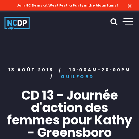
Join NC Dems at West Fest, a Party in the Mountains!
18 AOÛT 2018
10:00AM-20:00PM
/
/
GUILFORD
CD 13 - Journée
d'action des
femmes pour Kathy
- Greensboro