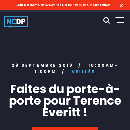
Join NC Dems at West Fest, a Party in the Mountains!
29 SEPTEMBRE 2018
10:00AM-
/
1:00PM
/
VEILLÉE
Faites du porte-à-
porte pour Terence
Everitt !