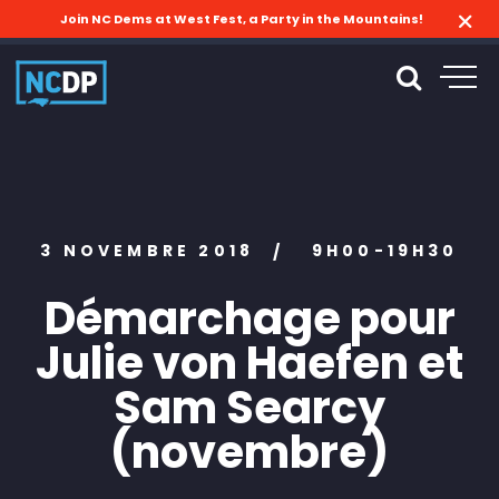
Join NC Dems at West Fest, a Party in the Mountains!
3 NOVEMBRE 2018
9H00-19H30
/
Démarchage pour
Julie von Haefen et
Sam Searcy
(novembre)