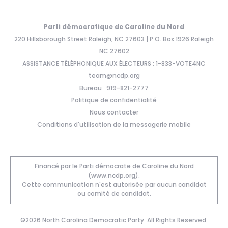
Parti démocratique de Caroline du Nord
220 Hillsborough Street Raleigh, NC 27603 | P.O. Box 1926 Raleigh
NC 27602
ASSISTANCE TÉLÉPHONIQUE AUX ÉLECTEURS : 1-833-VOTE4NC
team@ncdp.org
Bureau : 919-821-2777
Politique de confidentialité
Nous contacter
Conditions d'utilisation de la messagerie mobile
Financé par le Parti démocrate de Caroline du Nord
(www.ncdp.org).
Cette communication n'est autorisée par aucun candidat
ou comité de candidat.
©2026 North Carolina Democratic Party. All Rights Reserved.