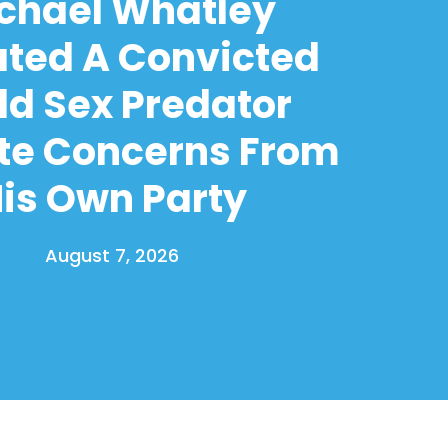
chael Whatley
ated A Convicted
ld Sex Predator
te Concerns From
is Own Party
August 7, 2026