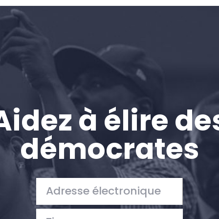
Accueil
Shop
Take Back the Courts
Travailler avec nous
Presse
Votre fête
Action
Aidez à élire de
Vote
Faire un don
démocrates