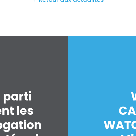
 parti
nt les
CA
ogation
WATC