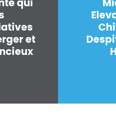
nté qui
Mi
s
Elev
latives
Chi
erger et
Despi
encieux
H