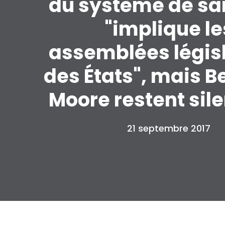
du système de sa
"implique le
assemblées légis
des États", mais B
Moore restent sil
21 septembre 2017