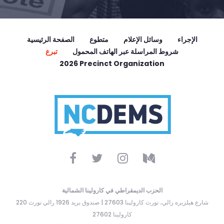
الإجراء
وسائل الإعلام
متطوع
الصفحة الرئيسية
شروط المراسلة عبر الهاتف المحمول
تبرع
2026 Precinct Organization
الحزب الديمقراطي في كارولينا الشمالية
220 شارع هيلزبره رالي، نورث كارولينا 27603 | صندوق بريد 1926 رالي نورث
كارولينا 27602