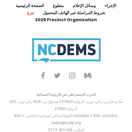
الإجراء
وسائل الإعلام
متطوع
الصفحة الرئيسية
شروط المراسلة عبر الهاتف المحمول
تبرع
2026 Precinct Organization
الحزب الديمقراطي في كارولينا الشمالية
220 شارع هيلزبره رالي، نورث كارولينا 27603 | صندوق بريد 1926 رالي نورث
كارولينا 27602
الخط الساخن لمساعدة الناخبين: 1-833-vote4nc 1-833-vote4nc
team@ncdp.org
المكتب 919-821-2777