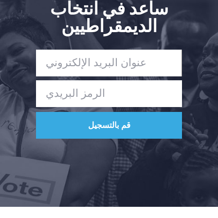
ساعد في انتخاب
الديمقراطيين
الصفحة الرئيسية
Shop
Take Back the Courts
العمل معنا
الصحافة
حفلتك
الإجراء
Vote
تبرع