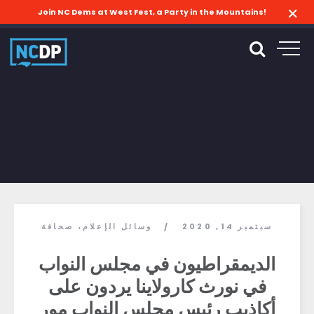
Join NC Dems at West Fest, a Party in the Mountains!
سبتمبر 14, 2020
وسائل
الإعلام،
صحافة
/
الديمقراطيون في مجلس النواب
في نورث كارولاينا يردون على
أكاذيب رئيس مجلس النواب مور