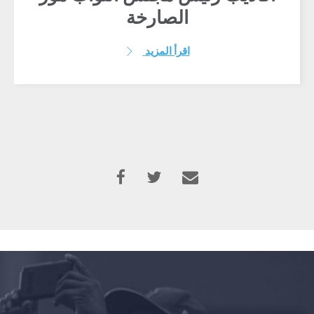
الصارخة
اقرأ المزيد