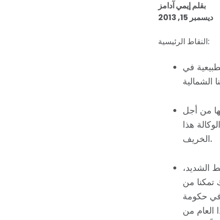
بقلم إيمي آدامز
ديسمبر 15, 2013
النقاط الرئيسية:
طبيعية في
يها من أجل
لوكالة هذا
الخريف.
ط الشديد،
 تمكنا من
 في حكومة
ا العام من