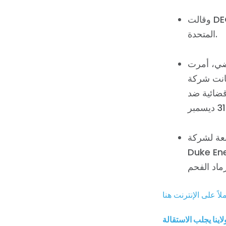
وقالت DEQ إن عملية التنقيب ستكون أكبر عملية تنظيف لرماد الفحم في تاريخ الولايات
المتحدة.
رماد من تسعة أحواض في ستة مواقع.
Duke En قد خططت لإبقاء الرماد في مكانه في تلك المواقع، مع
 تم توقيع التسوية
بعة لشركة
 2014 إلى لفت انتباه الجمهور إلى المخاطر البيئية التي
اينا يجلب الاستقالة