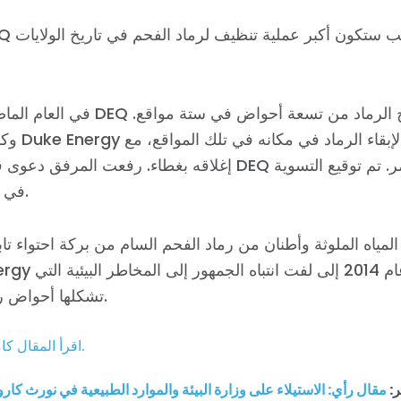
في العام الماضي، أمرت DEQ المرفق باستخراج ال
وكانت شركة ergy
إغلاقه بغطاء. رفعت المرفق دعوى قضائية ضد DEQ بسبب هذا الأمر.
في 31 ديسمبر.
مياه الملوثة وأطنان من رماد الفحم السام من بركة احتواء تا
Duke Energy في نهر دان في عام
تشكلها أحواض رماد الفحم.
اقرأ المقال كاملاً على الإنترنت هنا.
ر:
مقال رأي: الاستيلاء على وزارة البيئة والموارد الطبيعية في نورث كارول