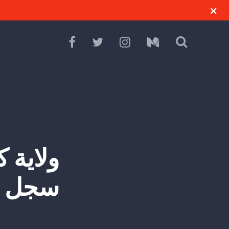
ولاية ك
سجل تي