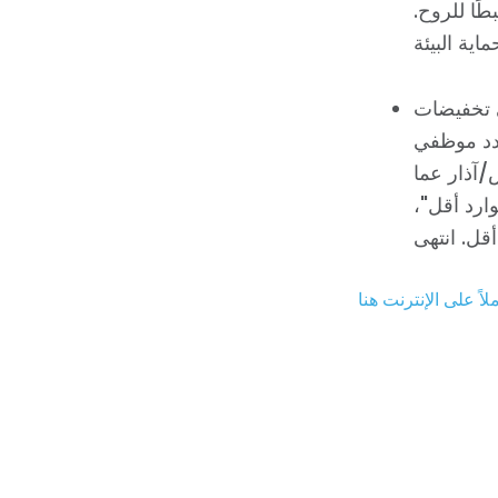
ًا للروح.
ى تخفيضات
عدد موظفي
ول شهر مارس/آذار عما
يد بموارد أقل"،