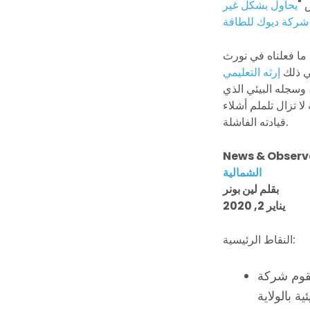
 "
يحاول بشكل غير
 ما فعلناه في نورث
في ذلك
إرثه التعليمي
وسجله البيئي الذي
ا تزال تلملم أشلاء
قيادته الفاشلة.
News & Observ
الشمالية
بقلم لين بونر
يناير 2, 2020
النقاط الرئيسية:
Duke  بإزالة ما يقرب من 80 مليون طن من رماد الفحم في ستة