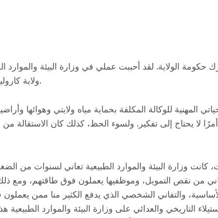
رك حكومة الولاية. لقد أحببت عملي في وزارة البيئة والموارد ال
ولاية كارولينا الشمالية.
تي المهنية للوكالة المكلفة بحماية مياه ولايتي وهوائها وأراض
مرًا لا يحتاج إلى تفكير. ولسوء الحظ، كذلك كان الاستقالة من ا
كانت وزارة البيئة والموارد الطبيعية تعاني لسنوات من الضغ
اني من نقص التمويل، وموظفيها يعملون فوق طاقتهم، ومع ذلك
الصفحة الرئيسية
 الأساسية، والتفاني الشخصي الذي يدفع الكثير منا ممن يعملون
Shop
استيلاء التاريخي والعدائي على وزارة البيئة والموارد الطبيعية هذ
Take Back the Courts