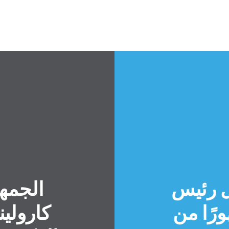
ل رئيس
الجمه
رًا من
كارولين