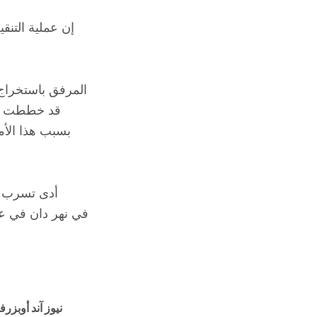
أدى تسرب ال
نيوز آند أوبزرف