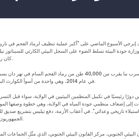
نرجي الأسبوع الماضي على "أكبر عملية تنظيف لرماد الفحم في تاريخ ا
ارة جودة البيئة تسلط الضوء على السجل البيئي الكارثي للسيناتور تي
كان رئيسًا لمجلس النواب.
في عام 2014، تسرب ما يقرب من 40,000 طن من رماد الفحم السام في
في عام 2014، وهي واحدة من أسوأ الكوارث البيئية في تاريخ الولاية.
 دورًا رئيسيًا في تكبيل المنظمين البيئيين في الولاية، سواء قبل التسر
دت إلى إضعاف منظمي جودة المياه في الولاية، وهي خطوة وصفها الموظ
ستيلاء تاريخي وعدائي". في أعقاب الأزمة، دفع تيليس بتشريع صديق ل
الجمهوريون في مجلس الشيوخ.
البيئي الجنوبي، مركز القانون البيئي الجنوبي، الذي مثّل الجماعات المج