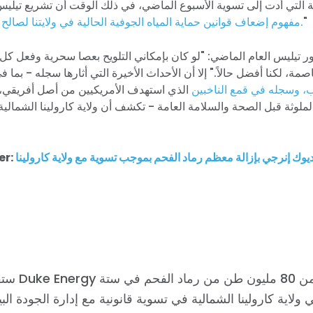
التي أدت إلى تسوية الأسبوع الماضي، في ذلك الوقت أن تشريع تيليس
"
مفهوم إضعاف قوانين حماية المياه الجوفية الحالية في ولايتنا لصالح شركة ديوك للطاقة.
ور تيليس العام الماضي: "لو كان بإمكاني التلويح بعصا سحرية وفعل كل
صمة، لكنا أفضل حالاً." إلا أن الأحداث الأخيرة التي أثارها سجله - بما 
،
وسجله في قمع الناخبين
الذي استهدف الأمريكيين من أصل أفريقي، 
لوثة قبل الصحة والسلامة العامة - تكشف أن ولاية كارولينا الشمالية ل
ك إنرجي بإزالة معظم رماد الفحم بموجب تسوية مع ولاية كارولينا
er:
ستقوم شركة Energy