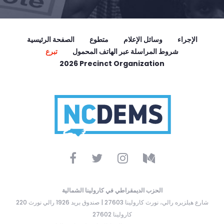
الإجراء
وسائل الإعلام
متطوع
الصفحة الرئيسية
شروط المراسلة عبر الهاتف المحمول
تبرع
2026 Precinct Organization
الحزب الديمقراطي في كارولينا الشمالية
220 شارع هيلزبره رالي، نورث كارولينا 27603 | صندوق بريد 1926 رالي نورث
كارولينا 27602