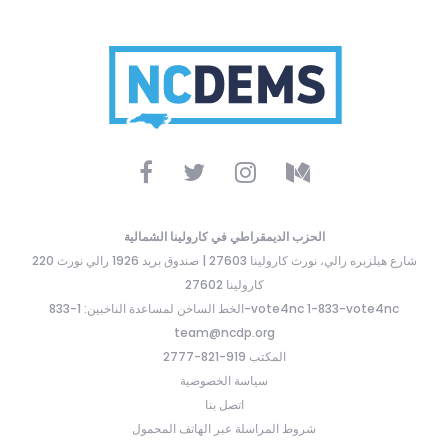
الحزب الديمقراطي في كارولينا الشمالية
220 شارع هيلزبره رالي، نورث كارولينا 27603 | صندوق بريد 1926 رالي نورث
كارولينا 27602
الخط الساخن لمساعدة الناخبين: 1-833-vote4nc 1-833-vote4nc
team@ncdp.org
المكتب 919-821-2777
سياسة الخصوصية
اتصل بنا
شروط المراسلة عبر الهاتف المحمول