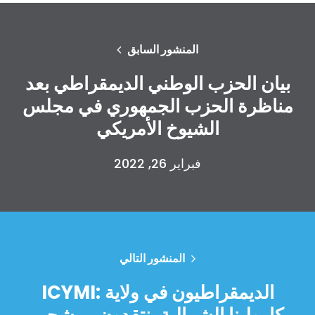
المنشور السابق
بيان الحزب الوطني الديمقراطي بعد
مناظرة الحزب الجمهوري في مجلس
الشيوخ الأمريكي
فبراير 26, 2022
الصفحة الرئيسية
Shop
Take Back the Courts
العمل معنا
الصحافة
المنشور التالي
حفلتك
ICYMI: الديمقراطيون في ولاية
الإجراء
Vote
كارولينا الشمالية ينتقدون مرشحي