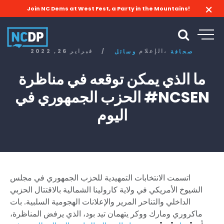
Join NC Dems at West Fest, a Party in the Mountains!
الإعلام،
/
فبراير 26, 2022
صحافة
وسائل
ما الذي يمكن توقعه في مناظرة
الحزب الجمهوري في #NCSEN
اليوم
اتسمت الانتخابات التمهيدية للحزب الجمهوري في مجلس
الشيوخ الأمريكي في ولاية كارولينا الشمالية بالاقتتال الحزبي
الداخلي والتناحر المرير والإعلانات الهجومية السلبية. بات
ماكروري ومارك ووكر يتهمان تيد بود، الذي يرفض المناظرة،