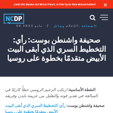
Join NC Dems at West Fest, a Party in the Mountains!
الإعلام،
/
30 مايو 2022
الصحافة
وسائل
صحيفة واشنطن بوست: رأي:
التخطيط السري الذي أبقى البيت
الأبيض متقدمًا بخطوة على روسيا
النقطة الأساسية:
ارتكب الزعيم الروسي خطأً كارثيًا في
المبالغة في تقدير قوته والتقليل من عزيمة بايدن وفريقه.
صحيفة واشنطن بوست:
رأي: التخطيط السري الذي أبقى البيت
الأبيض متقدمًا بخطوة على روسيا