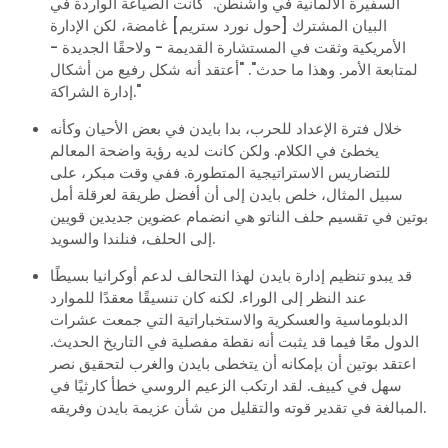
السفيرة الألمانية في واشنطن. "كانت الصياغة الواردة في
البيان المشترك [حول نورد ستريم] غامضة، لكن الإدارة
الأمريكية وثقت في المستشارة القديمة - ولاحقًا الجديدة -
لمتابعة الأمر. وهذا ما حدث". "أعتقد أنه شكل رفيع من أشكال
إدارة الشراكة."
خلال فترة الإعداد للحرب، بدا بايدن في بعض الأحيان وكأنه
يخطئ في الكلام. ولكن كانت لديه رؤية واضحة المعالم
للتضاريس الاستراتيجية المتطورة. ففي وقت مبكر، على
سبيل المثال، خلص بايدن إلى أن أفضل طريقة لعرقلة أمل
بوتين في تقسيم حلف الناتو هي انضمام عضوين جديدين قويين
إلى الحلف، فنلندا والسويد.
قد يبدو تنظيم إدارة بايدن لهذا التحالف لدعم أوكرانيا بسيطًا
عند النظر إلى الوراء. لكنه كان تنسيقًا معقدًا للموارد
الدبلوماسية والعسكرية والاستخباراتية التي جمعت عشرات
الدول معًا فيما قد يثبت أنه نقطة مفصلية في التاريخ الحديث.
اعتقد بوتين أن بإمكانه أن يتخطى بايدن والغرب لتحقيق نصر
سهل في كييف. لقد ارتكب الزعيم الروسي خطأ كارثيًا في
المبالغة في تقدير قوته والتقليل من شأن عزيمة بايدن وفريقه.