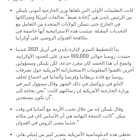
كانت التعليمات الأولى التي تلقاها وزير الخارجية أنتوني بلينكن
من الرئيس بايدن هي "إعادة ضبط" تحالفات أمريكا وشراكاتها
في الخارج حتى تتمكن الولايات المتحدة من التعامل مع
التحديات المقبلة. ستثبت هذه الاستراتيجية أنها حاسمة في
مكافحة العدوان الروسي على أوكرانيا.
بدأ التخطيط السري لإدارة بايدن في أبريل 2021 عندما
حشدت روسيا حوالي 100,000 جندي على الحدود الأوكرانية.
واتضح أن هذا الحشد كان مجرد خدعة، لكن بلينكن ومسؤولين
آخرين ناقشوا المعلومات الاستخباراتية الأمريكية حول تصرفات
روسيا مع قادة بريطانيا وفرنسا وألمانيا في اجتماع لحلف
الناتو في بروكسل في ذلك الشهر. وقال مسؤول كبير في
وزارة الخارجية الأمريكية إن رسالتهم كانت: "نحن بحاجة إلى
أن نكون مستعدين".
وقال بلينكن إنه من خلال تجنب الأزمة مع ألمانيا في وقت
مبكر، "كانت النتيجة النهائية هي أن الأساس كان في مكانه
عندما مضى الروس في العدوان."
تحظى هذه الدبلوماسية الأمريكية بتقدير كبير من إميلي هابر،