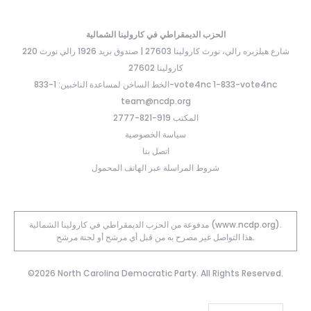
الحزب الديمقراطي في كارولينا الشمالية
220 شارع هيلزبره رالي، نورث كارولينا 27603 | صندوق بريد 1926 رالي نورث
كارولينا 27602
الخط الساخن لمساعدة الناخبين: 1-833-vote4nc 1-833-vote4nc
team@ncdp.org
المكتب 919-821-2777
سياسة الخصوصية
اتصل بنا
شروط المراسلة عبر الهاتف المحمول
مدفوعة من الحزب الديمقراطي في كارولينا الشمالية (www.ncdp.org).
هذا التواصل غير مصرح به من قبل أي مرشح أو لجنة مرشح.
©2026 North Carolina Democratic Party. All Rights Reserved.