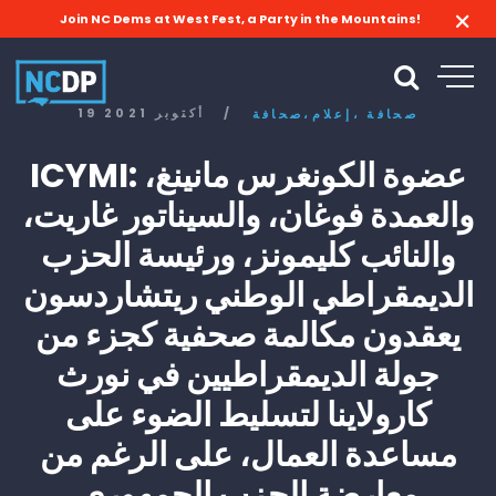
Join NC Dems at West Fest, a Party in the Mountains!
/
19 أكتوبر 2021
صحافة
إعلام،
صحافة،
ICYMI: عضوة الكونغرس مانينغ،
والعمدة فوغان، والسيناتور غاريت،
والنائب كليمونز، ورئيسة الحزب
الديمقراطي الوطني ريتشاردسون
يعقدون مكالمة صحفية كجزء من
جولة الديمقراطيين في نورث
كارولاينا لتسليط الضوء على
مساعدة العمال، على الرغم من
معارضة الحزب الجمهوري