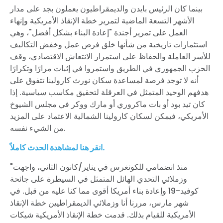
بينما كان الرئيس بايدن والديمقراطيون يعملون بجد على مدار
الأشهر التسعة الماضية لتمرير خطة الإنقاذ الأمريكية وإنهاء
العمل على تمرير أجندة "إعادة البناء بشكل أفضل"، وهي
استثمارات تاريخية من شأنها خلق فرص عمل وخفض التكاليف
للأسر العاملة والحفاظ على استمرار الانتعاش الاقتصادي، وقف
الحزب الجمهوري في الطريق واستمروا في إثبات مرارًا وتكرارًا
أنه لا توجد فرصة لمساعدة سكان نورث كارولينا تتفوق على
هدفهم الوحيد المتمثل في العرقلة لتحقيق مكاسب سياسية. إذا
كان تيد بود أو بات ماكروري أو مارك ووكر في مجلس الشيوخ
الأمريكي، فيمكن لسكان كارولينا الشمالية الاعتماد على المزيد
من الشيء نفسه.
انقر هنا لمشاهدة الحدث كاملاً.
"منذ انضمامي للكونغرس في يناير/كانون الثاني، واجهت
وزملائي التحدي الهائل المتمثل في السيطرة على جائحة
كوفيد-19 وإعادة بناء أمريكا أقوى مما كنا عليه من قبل. في
شهر مارس، مررنا أنا وزملائي الديمقراطيين خطة الإنقاذ
الأمريكية للقيام بذلك. قدمت خطة الإنقاذ الأمريكية شيكات