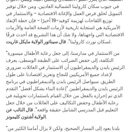
في جيوب سكان كارولينا الشمالية العاديين. ومن خلال توفير
التمويل لخلق فرص العمل والإغاثة الاقتصادية - والاستثمار في
توزيع اللقاحات لهزيمة كوفيد-19 أخيرًا - فإن خطة الإنقاذ
الأمريكية هي استجابة تاريخية لأزمات الصحة العامة والأزمات
الاقتصادية التي واجهناها، ولا شك أن هذا التشريع قد أحدث فرقًا
.
لسكان نورث كارولينا".
قال سيناتور الولاية مايكل غاريت
"من الاستثمار في مدارسنا، إلى جعل رعاية الأطفال ميسورة
التكلفة، إلى خفض الضرائب على الطبقة الوسطى، يعرف
الرئيس بايدن والديمقراطيون أن الاستثمار في العائلات ضروري
لإعداد جميع الأمريكيين للنجاح وتعزيز اقتصادنا على طول
الطريق. سيواصل الرئيس بايدن والديمقراطيون في برنامج
الرئيس بايدن والديمقراطيين "إعادة البناء بشكل أفضل" التقدم
الذي تم إحرازه بالفعل من خلال القيام باستثمارات تحويلية في
رعاية الأطفال وخفض التكاليف على العائلات من خلال جعل
التعليم قبل المدرسي الشامل حقيقة واقعة".
قال النائب عن
.
الولاية أشتون كليمونز
"بلدنا يعود إلى المسار الصحيح، ولكن لا يزال أمامنا الكثير من