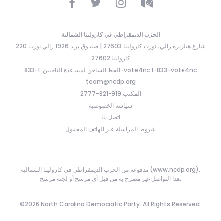
الحزب الديمقراطي في كارولينا الشمالية
220 شارع هيلزبره رالي، نورث كارولينا 27603 | صندوق بريد 1926 رالي نورث
كارولينا 27602
الخط الساخن لمساعدة الناخبين: 1-833-vote4nc 1-833-vote4nc
team@ncdp.org
المكتب 919-821-2777
سياسة الخصوصية
اتصل بنا
شروط المراسلة عبر الهاتف المحمول
مدفوعة من الحزب الديمقراطي في كارولينا الشمالية (www.ncdp.org).
هذا التواصل غير مصرح به من قبل أي مرشح أو لجنة مرشح.
©2026 North Carolina Democratic Party. All Rights Reserved.