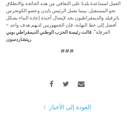
العمل لمساعدة بلدنا على التعافي من هذه الجائحة والانطلاق
نحو المستقبل. بينما يعمل الرئيس بايدن وعضو الكونجرس
باترفيلد والديمقراطيون بجد لإيصال أجندة إعادة البناء بشكل
أفضل إلى خط النهاية، فإن الجمهوريين لديهم هدف واحد -
العرقلة".
قالت رئيسة الحزب الوطني الديمقراطي بوبي
.
ريتشاردسون
###
الصفحة الرئيسية
Shop
Take Back the Courts
العمل معنا
الصحافة
حفلتك
الإجراء
العودة إلى الأخبار
Vote
تبرع