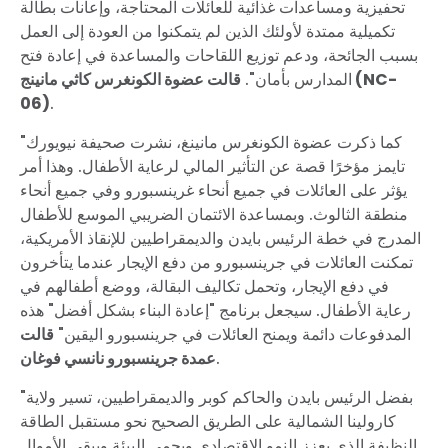
تحفيزية ومساعدات غذائية للعائلات المحتاجة، وإعانات بطالة
تكميلية ممتدة لأولئك الذين لم يتمكنوا من العودة إلى العمل
بسبب الجائحة، ودعم توزيع اللقاحات والمساعدة في إعادة فتح
المدارس بأمان".
قالت عضوة الكونغرس كاثي مانينج (NC-
06)
.
"كما ذكرت عضوة الكونغرس مانينغ، نشرت صحيفة نيويورك
تايمز مؤخرًا قصة عن التأثير المالي لرعاية الأطفال. وهذا أمر
يؤثر على العائلات في جميع أنحاء غرينسبورو وفي جميع أنحاء
منطقة الثالوث. وبمساعدة الائتمان الضريبي الموسع للأطفال
المدرج في خطة الرئيس بايدن والديمقراطيين للإنقاذ الأمريكية،
تمكنت العائلات في جرينسبورو من دفع الإيجار عندما يتأخرون
في دفع الإيجار، وتحمل تكاليف البقالة، ووضع أطفالهم في
رعاية الأطفال. سيجعل برنامج "إعادة البناء بشكل أفضل" هذه
المدفوعات دائمة ويمنح العائلات في جرينسبورو اليقين"
قالت
.
عمدة جرينسبورو نانسي فوغان
"بفضل الرئيس بايدن والحاكم كوبر والديمقراطيين، تسير ولاية
كارولينا الشمالية على الطريق الصحيح نحو مستقبل الطاقة
النظيفة الذي يعزز النمو الاقتصادي ويحمي البيئة ويبقي الأموال