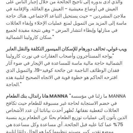
والذي أدى بدوره إلى تأجيج الجائحة من خلال إجبار الناس على
العيش في أوضاع معيشية - العيش مع العائلة، والإقامة في
ملاجئ المشردين - حيث يستحيل التباعد الاجتماعي. هناك حاجة
ماسة إلى المزيد من التمويل لمنع عمليات الإخلاء وإبقاء العائلات
في منازلها وإبطاء انتشار المرض - وهي نتيجة مفيدة لجميع
سكان كارولينا الشمالية."
ويب غولي، تحالف دورهام للإسكان الميسور التكلفة والنقل العابر
"يواجه المستأجرون وأصحاب العقارات في نورث كارولينا
الشمالية حاجة مالية ماسة للمساعدة في الإيجار في ضوء آثار
فقدان الوظائف الناجمة عن جائحة كوفيد-19، والتمويل الذي
اقترحه الحاكم هو خطوة قوية في الاتجاه الصحيح لتلبية هذه
الحاجة."
"ما زلنا في مؤسسة MANNA
هانا راندال، بنك الطعام MANNA
في خضم الاستجابة لحاجة غير مسبوقة للطعام حيث تكافح
العائلات لتغطية نفقاتها. تُظهر أحدث بياناتنا أن عدد الأشخاص
الذين يأتون إلى عمليات توزيع الطعام بحثًا عن الطعام يزيد بنسبة
75% عما كنا عليه قبل الجائحة. أي مساعدة وكل مساعدة هي
موضع تقدير كبير وسيتم تنظيمها كما هو الحال دائمًا لتلبية