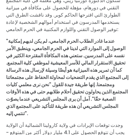
ستكون الدكتورة كورتنيا ريني، وهي معلمة في كلية المجتمع
التقني في دورهام، مؤهلة للحصول على مكافأة في ميزانية
الطوارئ التي اقترحها الحاكم كوبر. وقد ناقشت الطرق التي
يستخدمها المدرسون في استخدام أموالهم الشخصية لإعادة
توفير الوصول التقني واللوازم المكتبية في الحرم الجامعي:
"عندما غادر الطلاب الحرم الجامعي، لم يكن لديهم إمكانية
الوصول إلى الموارد التي لدينا في الحرم الجامعي، وينطبق الأمر
نفسه على المدرسين. ستعني هذه المكافأة المقترحة الكثير في
تحقيق الاستقرار المالي للأسر المعيشية لموظفي كلية المجتمع.
كما أن تمرير هذه الميزانية هو أيضًا وسيلة لإرسال هذه الرسالة
إلى المجتمع الذي يقدم التضحيات لمحاولة الحفاظ على مجتمعاتنا
ومجتمعنا. إنها طريقة جيدة للقول "نحن نرى معلمي كليات
المجتمع الذين يحاولون تحقيق أحلام طلابهم حتى في هذه الأوقات
الصعبة حقًا". آمل أن يرى المجلس التشريعي عندما يصوّت
المجلس التشريعي أن هذه طريقة للتأكيد على المجتمع الذي
تنتمي إليه".
وجدت توقعات الإيرادات في ولاية كارولينا الشمالية أن الولاية
يجب أن تتوقع الحصول على 4.1 مليار دولار أكثر من المتوقع -