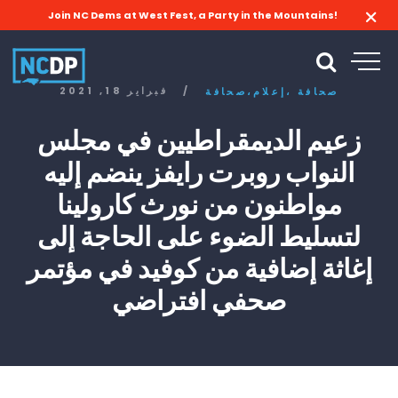
Join NC Dems at West Fest, a Party in the Mountains!
/
فبراير 18, 2021
صحافة
إعلام،
صحافة،
زعيم الديمقراطيين في مجلس
النواب روبرت رايفز ينضم إليه
مواطنون من نورث كارولينا
لتسليط الضوء على الحاجة إلى
إغاثة إضافية من كوفيد في مؤتمر
صحفي افتراضي