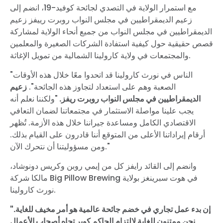
مع استمرار الولاية في التصدي لجائحة كوفيد-19، انضم إلى
زعيم الديمقراطيين في مجلس النواب روبرت رييفز زعيم
الديمقراطيين في مجلس النواب من جميع أنحاء الولاية لمشاركة
قصص حقيقية حول كيفية استفادة الشركات الصغيرة والمعلمين
والمجتمعات في ولاية كارولينا الشمالية من تمويل الإغاثة.
"الناس في نورث كارولينا
قد اتحدوا معًا خلال هذه الأوقات
الصعبة وهم على استعداد لتجاوز هذه الجائحة".
زعيم
الديمقراطيين في مجلس النواب روبرت ريفز.
"ولكننا نعلم أنه
يجب علينا مواصلة الاستثمار في مجتمعاتنا لضمان التعافي
الاقتصادي الكامل ومساعدة جيراننا خلال هذه الأزمة. تُظهر
أرقام إيراداتنا الأعلى من المتوقع أننا قادرون على القيام بذلك.
ومن مسؤوليتنا أن نتحرك الآن."
وانضم إلى القائد رايفز كل من إيمي روبن وكريس دونوشاد،
مالكا شركة Big Pillow Brewing في هوت سبرينغز بولاية
نورث كارولينا.
"إن بدء عمل تجاري في خضم جائحة عالمية هو أمر مخيف للغاية.
نحن ممتنون للغاية لالتزام الحاكم كوبر تجاه أصحاب الأعمال