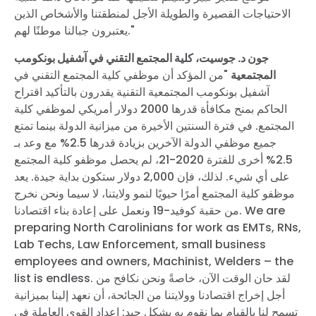
الاحتياجات القصيرة والطويلة الأجل لمنطقتنا والأشخاص الذين
يعتبرون جبالنا موطنًا لهم."
الصفحة الرئيسية
جون د. جوسيت، كلية المجتمع التقني في آشفيل بونكومب
Shop
المجتمعية
"من المؤكد أن موظفي كلية المجتمع التقني في
Take Back the Courts
آشفيل بونكومب المجتمعية التقنية يقدرون بالتأكيد اقتراح
العمل معنا
الحاكم بمنح مكافأة قدرها 2000 دولار أمريكي لموظفي كلية
الصحافة
المجتمع. في فترة السنتين الأخيرة من ميزانية الدولة بينما تمتع
حفلتك
جميع موظفي الدولة الآخرين بزيادة قدرها 2.5% مع وعد بـ
الإجراء
2.5% أخرى للفترة 2020-21، لم يحصل موظفو كلية المجتمع
Vote
على أي شيء. لذلك، فإن 2,000 دولار ستكون بداية جيدة. يعد
تبرع
موظفو كلية المجتمع أمرًا حيويًا لنمو ولايتنا، لا سيما ونحن نخرج
من حقبة كوفيد-19 ونعمل على إعادة بناء اقتصادنا. We are
preparing North Carolinians for work as EMTs, RNs,
Lab Techs, Law Enforcement, small business
employees and owners, Machinist, Welders – the
list is endless. لقد حان الوقت الآن، خاصةً ونحن نكافح من
أجل إخراج اقتصادنا وولايتنا من الجائحة، أن نعهد إلينا بميزانية
تسمح لنا بالقيام بما نقوم به بشكل جيد: إعداد القوى العاملة في