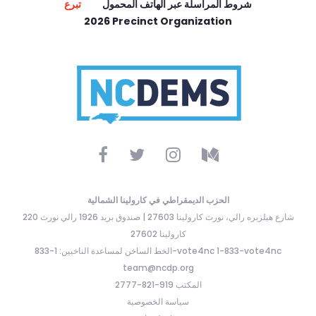
شروط المراسلة عبر الهاتف المحمول
تبرع
2026 Precinct Organization
الحزب الديمقراطي في كارولينا الشمالية
220 شارع هيلزبره رالي، نورث كارولينا 27603 | صندوق بريد 1926 رالي نورث
كارولينا 27602
الخط الساخن لمساعدة الناخبين: 1-833-vote4nc 1-833-vote4nc
team@ncdp.org
المكتب 919-821-2777
سياسة الخصوصية