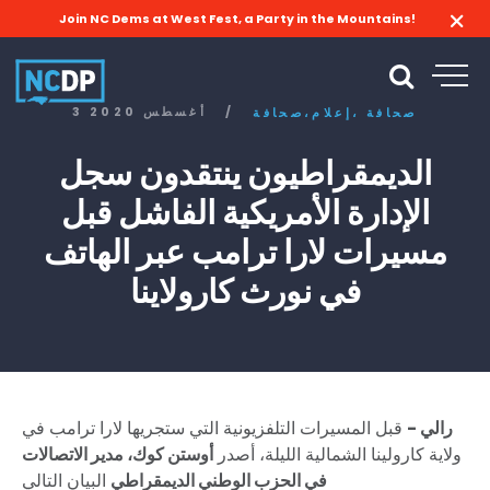
Join NC Dems at West Fest, a Party in the Mountains!
/
3 أغسطس 2020
صحافة
إعلام،
صحافة،
الديمقراطيون ينتقدون سجل
الإدارة الأمريكية الفاشل قبل
مسيرات لارا ترامب عبر الهاتف
في نورث كارولاينا
رالي -
قبل المسيرات التلفزيونية التي ستجريها لارا ترامب في
ولاية كارولينا الشمالية الليلة، أصدر
أوستن كوك، مدير الاتصالات
في الحزب الوطني الديمقراطي
البيان التالي