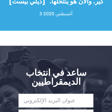
كير. والآن هو ينتحلها." [ديلي بيست]
Shop
Take Back the Courts
3 أغسطس 2020
العمل معنا
الصحافة
حفلتك
الإجراء
Vote
تبرع
ساعد في انتخاب
الديمقراطيين