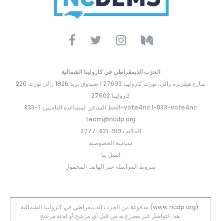
الحزب الديمقراطي في كارولينا الشمالية
220 شارع هيلزبره رالي، نورث كارولينا 27603 | صندوق بريد 1926 رالي نورث
كارولينا 27602
الخط الساخن لمساعدة الناخبين: 1-833-vote4nc 1-833-vote4nc
team@ncdp.org
المكتب 919-821-2777
سياسة الخصوصية
اتصل بنا
شروط المراسلة عبر الهاتف المحمول
مدفوعة من الحزب الديمقراطي في كارولينا الشمالية (www.ncdp.org).
هذا التواصل غير مصرح به من قبل أي مرشح أو لجنة مرشح.