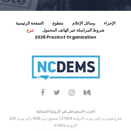
الإجراء
وسائل الإعلام
متطوع
الصفحة الرئيسية
شروط المراسلة عبر الهاتف المحمول
تبرع
2026 Precinct Organization
الحزب الديمقراطي في كارولينا الشمالية
220 شارع هيلزبره رالي، نورث كارولينا 27603 | صندوق بريد 1926 رالي نورث
كارولينا 27602