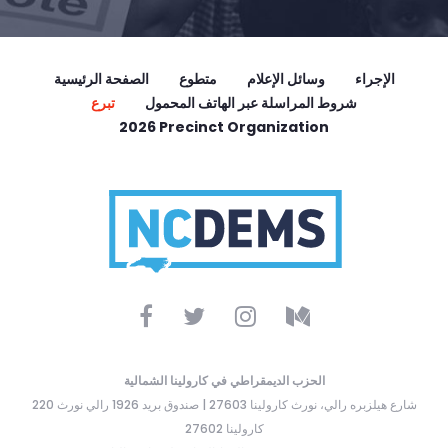
الإجراء
وسائل الإعلام
متطوع
الصفحة الرئيسية
شروط المراسلة عبر الهاتف المحمول
تبرع
2026 Precinct Organization
الحزب الديمقراطي في كارولينا الشمالية
220 شارع هيلزبره رالي، نورث كارولينا 27603 | صندوق بريد 1926 رالي نورث
كارولينا 27602