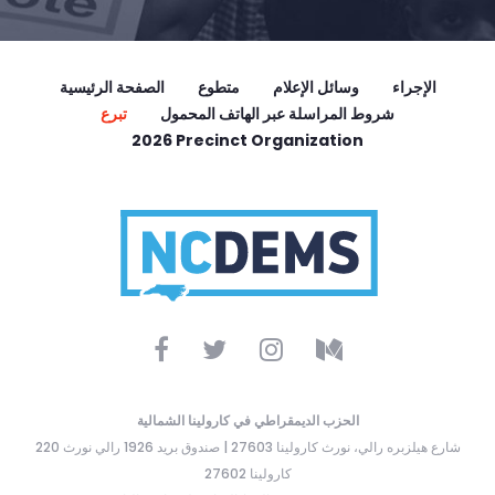
الإجراء
وسائل الإعلام
متطوع
الصفحة الرئيسية
شروط المراسلة عبر الهاتف المحمول
تبرع
2026 Precinct Organization
الحزب الديمقراطي في كارولينا الشمالية
220 شارع هيلزبره رالي، نورث كارولينا 27603 | صندوق بريد 1926 رالي نورث
كارولينا 27602