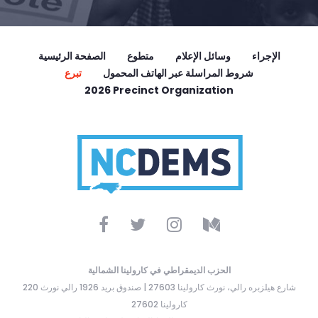
الإجراء
وسائل الإعلام
متطوع
الصفحة الرئيسية
شروط المراسلة عبر الهاتف المحمول
تبرع
2026 Precinct Organization
الحزب الديمقراطي في كارولينا الشمالية
220 شارع هيلزبره رالي، نورث كارولينا 27603 | صندوق بريد 1926 رالي نورث
كارولينا 27602