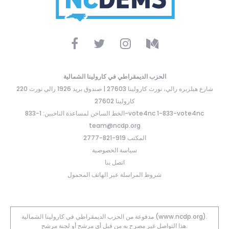
الحزب الديمقراطي في كارولينا الشمالية
220 شارع هيلزبره رالي، نورث كارولينا 27603 | صندوق بريد 1926 رالي نورث
كارولينا 27602
الخط الساخن لمساعدة الناخبين: 1-833-vote4nc 1-833-vote4nc
team@ncdp.org
المكتب 919-821-2777
سياسة الخصوصية
اتصل بنا
شروط المراسلة عبر الهاتف المحمول
مدفوعة من الحزب الديمقراطي في كارولينا الشمالية (www.ncdp.org).
هذا التواصل غير مصرح به من قبل أي مرشح أو لجنة مرشح.