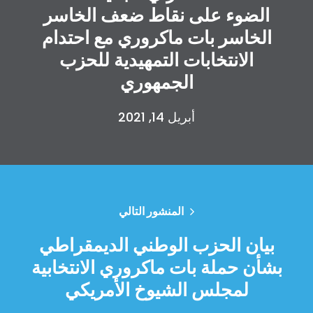
الضوء على نقاط ضعف الخاسر
الخاسر بات ماكروري مع احتدام
الانتخابات التمهيدية للحزب
الجمهوري
أبريل 14, 2021
الصفحة الرئيسية
Shop
Take Back the Courts
العمل معنا
الصحافة
المنشور التالي
حفلتك
بيان الحزب الوطني الديمقراطي
الإجراء
Vote
بشأن حملة بات ماكروري الانتخابية
تبرع
لمجلس الشيوخ الأمريكي