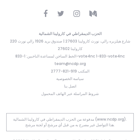
الحزب الديمقراطي في كارولينا الشمالية
220 شارع هيلزبره رالي، نورث كارولينا 27603 | صندوق بريد 1926 رالي نورث
كارولينا 27602
الخط الساخن لمساعدة الناخبين: 1-833-vote4nc 1-833-vote4nc
team@ncdp.org
المكتب 919-821-2777
سياسة الخصوصية
اتصل بنا
شروط المراسلة عبر الهاتف المحمول
مدفوعة من الحزب الديمقراطي في كارولينا الشمالية (www.ncdp.org).
هذا التواصل غير مصرح به من قبل أي مرشح أو لجنة مرشح.