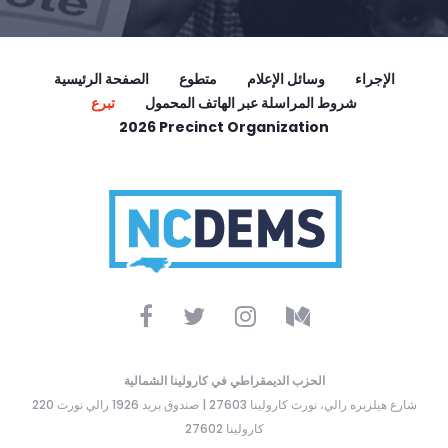
الإجراء
وسائل الإعلام
متطوع
الصفحة الرئيسية
شروط المراسلة عبر الهاتف المحمول
تبرع
2026 Precinct Organization
الحزب الديمقراطي في كارولينا الشمالية
220 شارع هيلزبره رالي، نورث كارولينا 27603 | صندوق بريد 1926 رالي نورث
كارولينا 27602