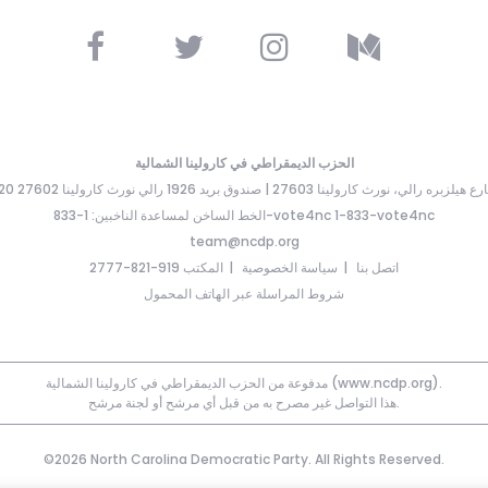
الحزب الديمقراطي في كارولينا الشمالية
ارع هيلزبره رالي، نورث كارولينا 27603 | صندوق بريد 1926 رالي نورث كارولينا 27602
الخط الساخن لمساعدة الناخبين: 1-833-vote4nc 1-833-vote4nc
team@ncdp.org
اتصل بنا
سياسة الخصوصية
المكتب 919-821-2777
شروط المراسلة عبر الهاتف المحمول
مدفوعة من الحزب الديمقراطي في كارولينا الشمالية (www.ncdp.org).
هذا التواصل غير مصرح به من قبل أي مرشح أو لجنة مرشح.
©2026 North Carolina Democratic Party. All Rights Reserved.