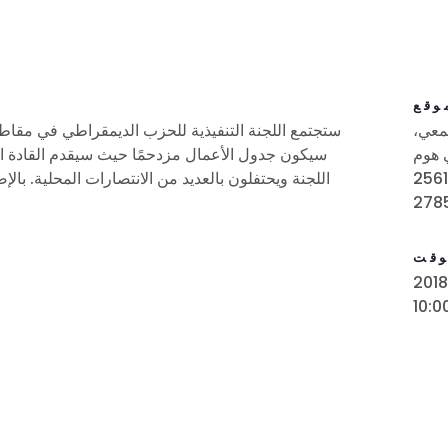
وقع
معي،
 هوم
 طريق كاونتي هوم رود جرينفيل، نورث
اللجنة ويحتفلون بالعديد من الانتصارات المحلية. بال
وقت