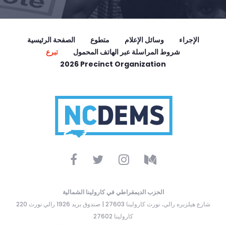
الإجراء
وسائل الإعلام
متطوع
الصفحة الرئيسية
شروط المراسلة عبر الهاتف المحمول
تبرع
2026 Precinct Organization
الحزب الديمقراطي في كارولينا الشمالية
220 شارع هيلزبره رالي، نورث كارولينا 27603 | صندوق بريد 1926 رالي نورث
كارولينا 27602