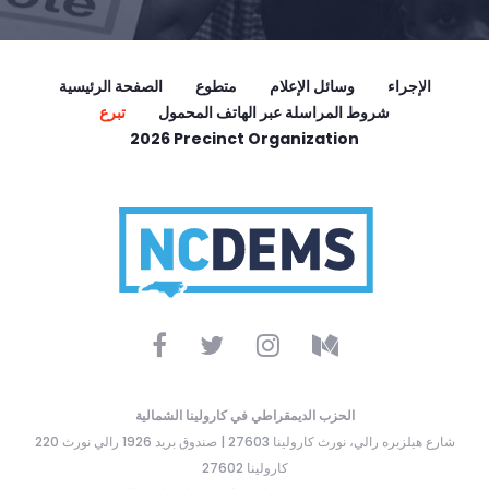
الإجراء
وسائل الإعلام
متطوع
الصفحة الرئيسية
شروط المراسلة عبر الهاتف المحمول
تبرع
2026 Precinct Organization
الحزب الديمقراطي في كارولينا الشمالية
220 شارع هيلزبره رالي، نورث كارولينا 27603 | صندوق بريد 1926 رالي نورث
كارولينا 27602