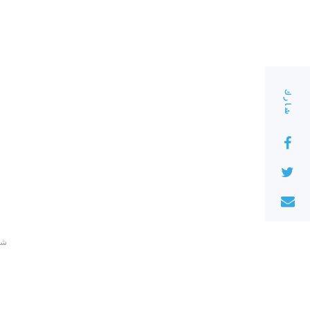
شارك
220 ش