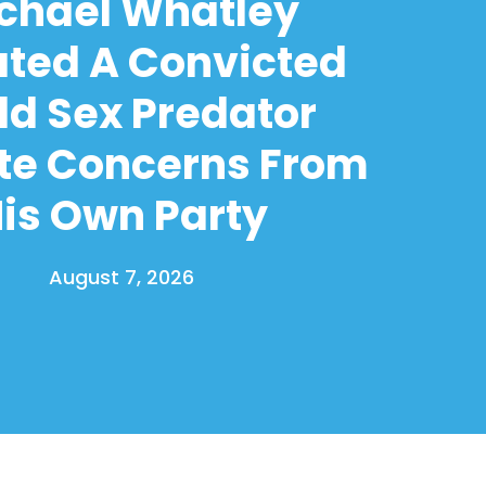
chael Whatley
ated A Convicted
ld Sex Predator
te Concerns From
is Own Party
August 7, 2026