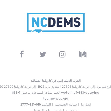
الحزب الديمقراطي في كارولينا الشمالية
ارع هيلزبره رالي، نورث كارولينا 27603 | صندوق بريد 1926 رالي نورث كارولينا 27602
الخط الساخن لمساعدة الناخبين: 1-833-vote4nc 1-833-vote4nc
team@ncdp.org
اتصل بنا
سياسة الخصوصية
المكتب 919-821-2777
شروط المراسلة عبر الهاتف المحمول