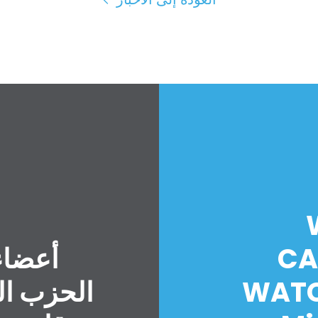
CA
أعضاء
WATC
الحزب ال