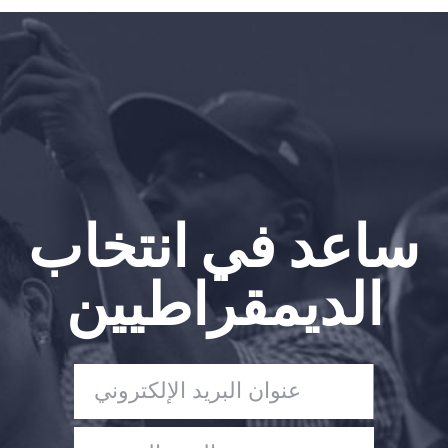
الصفحة الرئيسية
Shop
Take Back the Courts
العمل معنا
الصحافة
حفلتك
الإجراء
ساعد في انتخاب
Vote
تبرع
الديمقراطيين