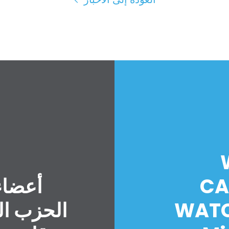
CA
أعضاء
WATC
الحزب ال