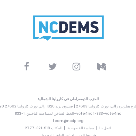
الحزب الديمقراطي في كارولينا الشمالية
ارع هيلزبره رالي، نورث كارولينا 27603 | صندوق بريد 1926 رالي نورث كارولينا 27602
الخط الساخن لمساعدة الناخبين: 1-833-vote4nc 1-833-vote4nc
team@ncdp.org
اتصل بنا
سياسة الخصوصية
المكتب 919-821-2777
شروط المراسلة عبر الهاتف المحمول