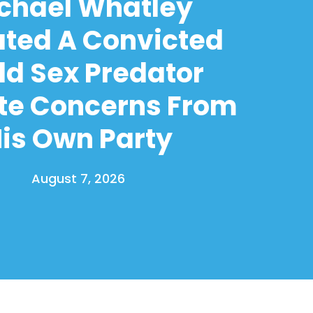
chael Whatley
ated A Convicted
ld Sex Predator
te Concerns From
is Own Party
August 7, 2026