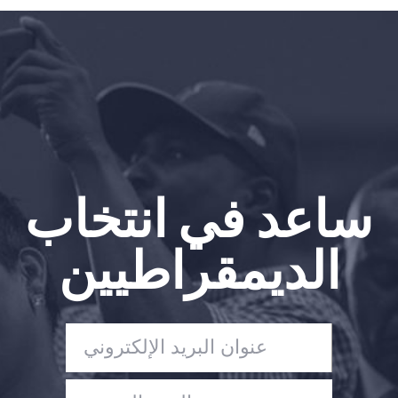
الصفحة الرئيسية
Shop
Take Back the Courts
العمل معنا
الصحافة
حفلتك
الإجراء
ساعد في انتخاب
Vote
تبرع
الديمقراطيين