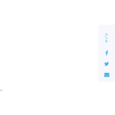
شارك
220 ش