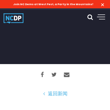
Join NC Dems at West Fest, a Party in the Mountains!
返回新闻