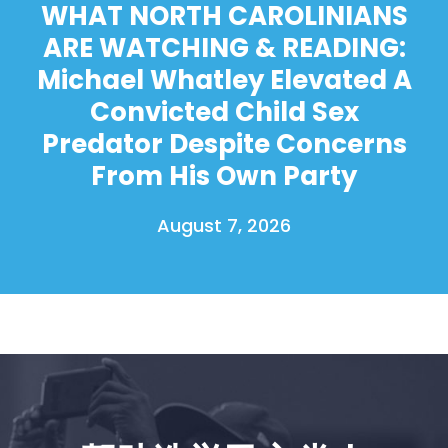
WHAT NORTH CAROLINIANS
ARE WATCHING & READING:
Michael Whatley Elevated A
Convicted Child Sex
Predator Despite Concerns
From His Own Party
August 7, 2026
首页
Shop
Take Back the Courts
与我们合作
新闻
您的派对
行动