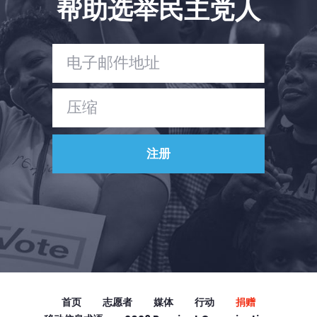
帮助选举民主党人
Vote
捐赠
首页
志愿者
媒体
行动
捐赠