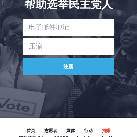
帮助选举民主党人
Vote
捐赠
首页
志愿者
媒体
行动
捐赠