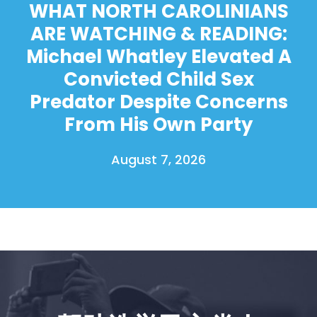
WHAT NORTH CAROLINIANS
ARE WATCHING & READING:
Michael Whatley Elevated A
Convicted Child Sex
Predator Despite Concerns
From His Own Party
August 7, 2026
首页
Shop
Take Back the Courts
与我们合作
新闻
您的派对
行动