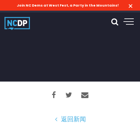
Join NC Dems at West Fest, a Party in the Mountains!
返回新闻