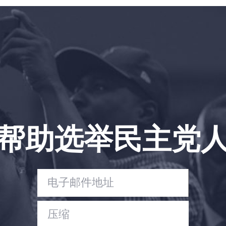
首页
Shop
Take Back the Courts
与我们合作
新闻
您的派对
行动
Vote
帮助选举民主党
捐赠