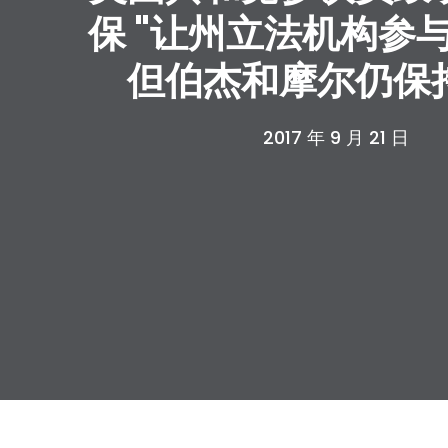
保 "让州立法机构参
但伯杰和摩尔仍保
2017 年 9 月 21 日