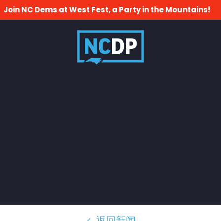
Join NC Dems at West Fest, a Party in the Mountains!
返回新闻