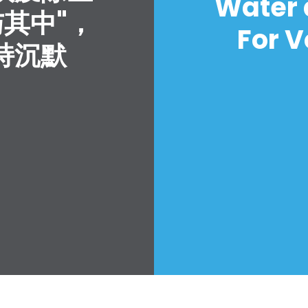
Water 
与其中"，
For V
持沉默