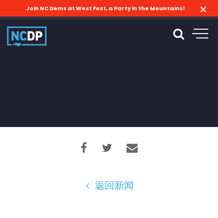
Join NC Dems at West Fest, a Party in the Mountains!
返回新闻